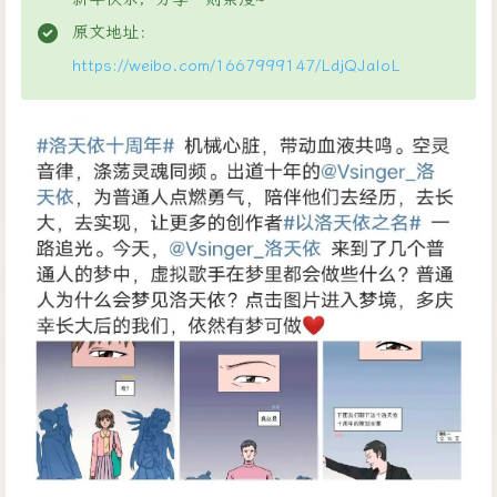
原文地址：
https://weibo.com/1667999147/LdjQJaIoL